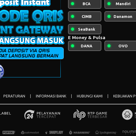
BCA
Mandiri
CIMB
Danamon
SeaBank
E Money & Pulsa
DANA
OVO
PERATURAN
|
INFORMASI BANK
|
HUBUNGI KAMI
|
KEBIJAKAN P