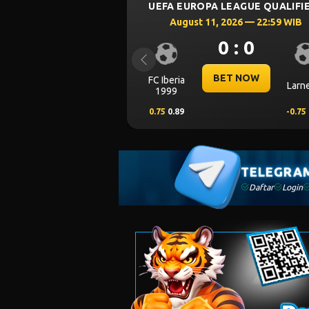
EFA CHAMPIONS LEAGUE QUALIFIERS
SPAIN L
August 11, 2026 — 22:59 WIB
August 16, 202
0 : 0
0 :
Previous
BET NOW
BET 
Union Saint-
odo Glimt
Alaves
Gilloise
0.75
0.77
-0.75
-0.95
0.00
0.57
TELEGRA
Daftar
Login