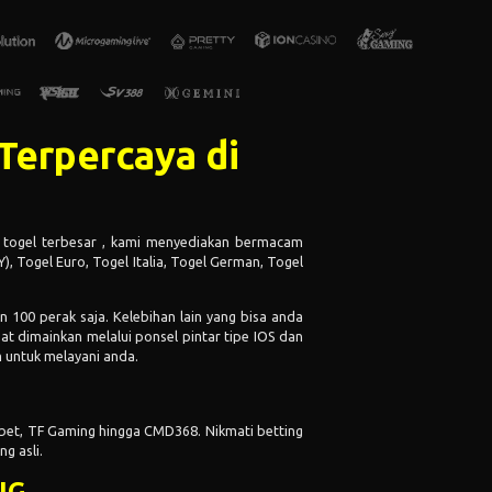
erpercaya di
r togel terbesar , kami menyediakan bermacam
, Togel Euro, Togel Italia, Togel German, Togel
100 perak saja. Kelebihan lain yang bisa anda
pat dimainkan melalui ponsel pintar tipe IOS dan
m untuk melayani anda.
obet, TF Gaming hingga CMD368. Nikmati betting
g asli.
NG