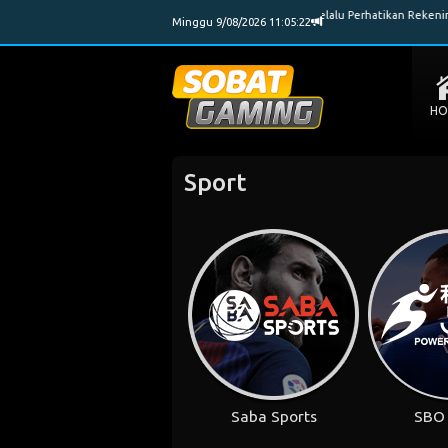
Harap Selalu Perhatikan Rekening T
Minggu 9/08/2026 11:05:23
HO
Sport
Saba Sports
SBO 