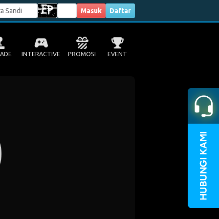
Deposit,, Terimakasih
Masuk
Daftar
ADE
INTERACTIVE
PROMOSI
EVENT