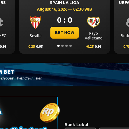
A LIGA
SPAIN LA LIGA
6 — 00:30 WIB
August 17, 2026 — 02:30 WIB
 0
0 : 0
NOW
BET NOW
Getafe
Celta Vigo
Osasun
0.00
-0.67
0.25
0.76
-0.25
-0.
M BET
Deposit
Withdraw
Bet
Bank Lokal