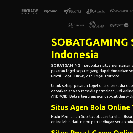
SOBATGAMING Si
Indonesia
SOBATGAMING
merupakan situs permainan ga
pasaran togel populer yang dapat dimainkan sep
Brazil, Togel Turkey dan Togel Trafford.
Untuk setiap pasaran togel online tersedia d
dapatkan adalah tersedia permainan judi online 
ANDROID. Belum lagi transaksi deposit dan with
Situs Agen Bola Onlin
Hadir Permainan Sportbook atau taruhan
Bol
online lebih dari 10ribu pertandingan setiap min
Situs Pusat Game Onli