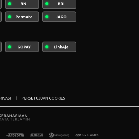
BNI
BRI
Permata
JAGO
GOPAY
LinkAja
RIVASI
|
PERSETUJUAN COOKIES