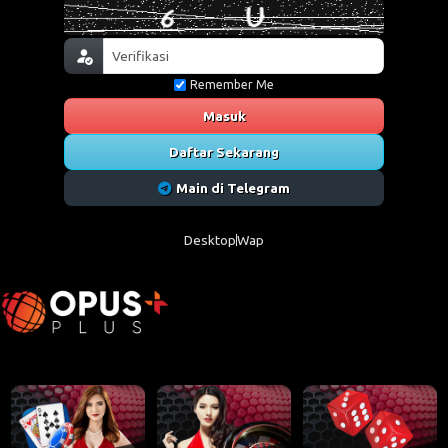
Remember Me
Masuk
Daftar Sekarang
Main di Telegram
Desktop
Wap