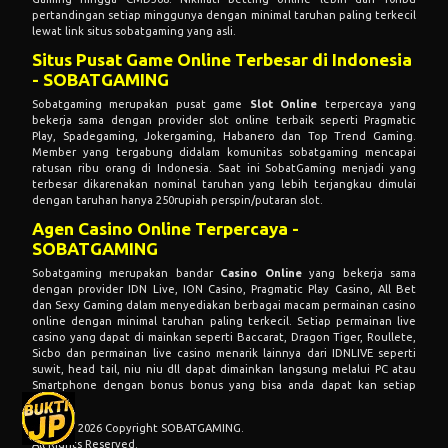
pertandingan setiap minggunya dengan minimal taruhan paling terkecil
lewat link situs sobatgaming yang asli.
Situs Pusat Game Online Terbesar di Indonesia
- SOBATGAMING
Sobatgaming merupakan pusat game
Slot Online
terpercaya yang
bekerja sama dengan provider slot online terbaik seperti Pragmatic
Play, Spadegaming, Jokergaming, Habanero dan Top Trend Gaming.
Member yang tergabung didalam komunitas sobatgaming mencapai
ratusan ribu orang di Indonesia. Saat ini SobatGaming menjadi yang
terbesar dikarenakan nominal taruhan yang lebih terjangkau dimulai
dengan taruhan hanya 250rupiah perspin/putaran slot.
Agen Casino Online Terpercaya -
SOBATGAMING
Sobatgaming merupakan bandar
Casino Online
yang bekerja sama
dengan provider IDN Live, ION Casino, Pragmatic Play Casino, All Bet
dan Sexy Gaming dalam menyediakan berbagai macam permainan casino
online dengan minimal taruhan paling terkecil. Setiap permainan live
casino yang dapat di mainkan seperti Baccarat, Dragon Tiger, Roullete,
Sicbo dan permainan live casino menarik lainnya dari IDNLIVE seperti
suwit, head tail, niu niu dll dapat dimainkan langsung melalui PC atau
Smartphone dengan bonus bonus yang bisa anda dapat kan setiap
harinya.
© 2015 - 2026 Copyright SOBATGAMING.
All Rights Reserved.