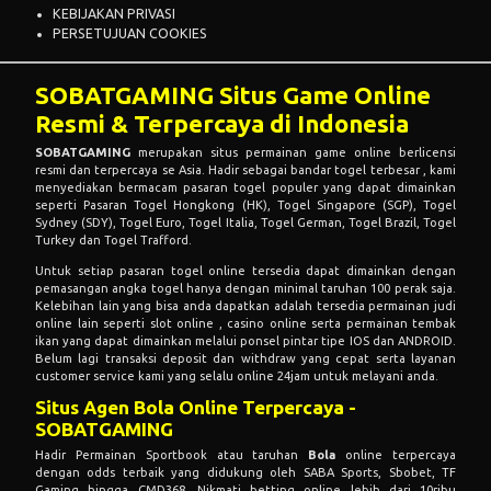
KEBIJAKAN PRIVASI
PERSETUJUAN COOKIES
SOBATGAMING Situs Game Online
Resmi & Terpercaya di Indonesia
SOBATGAMING
merupakan situs permainan game online berlicensi
resmi dan terpercaya se Asia. Hadir sebagai bandar togel terbesar , kami
menyediakan bermacam pasaran togel populer yang dapat dimainkan
seperti Pasaran Togel Hongkong (HK), Togel Singapore (SGP), Togel
Sydney (SDY), Togel Euro, Togel Italia, Togel German, Togel Brazil, Togel
Turkey dan Togel Trafford.
Untuk setiap pasaran togel online tersedia dapat dimainkan dengan
pemasangan angka togel hanya dengan minimal taruhan 100 perak saja.
Kelebihan lain yang bisa anda dapatkan adalah tersedia permainan judi
online lain seperti slot online , casino online serta permainan tembak
ikan yang dapat dimainkan melalui ponsel pintar tipe IOS dan ANDROID.
Belum lagi transaksi deposit dan withdraw yang cepat serta layanan
customer service kami yang selalu online 24jam untuk melayani anda.
Situs Agen Bola Online Terpercaya -
SOBATGAMING
Hadir Permainan Sportbook atau taruhan
Bola
online terpercaya
dengan odds terbaik yang didukung oleh SABA Sports, Sbobet, TF
Gaming hingga CMD368. Nikmati betting online lebih dari 10ribu