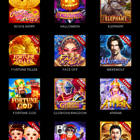
RICH & HAPPY
HALLOWEEN
ELEPHANT
FORTUNE TELLER
FACE OFF
WEREWOLF
FORTUNE GOD
GLORIOUS KINGDOM
ATHENA