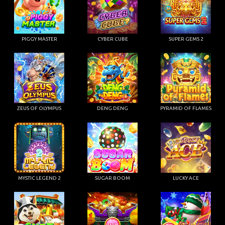
PIGGY MASTER
CYBER CUBE
SUPER GEMS 2
ZEUS OF OLYMPUS
DENG DENG
PYRAMID OF FLAMES
MYSTIC LEGEND 2
SUGAR BOOM
LUCKY ACE