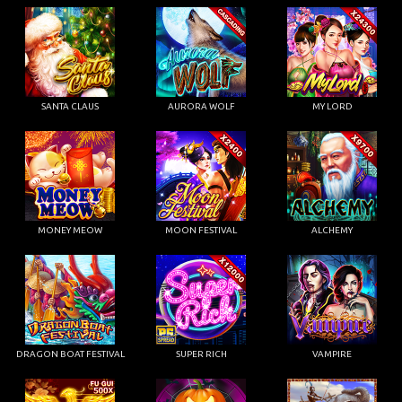
SANTA CLAUS
AURORA WOLF
MY LORD
MONEY MEOW
MOON FESTIVAL
ALCHEMY
DRAGON BOAT FESTIVAL
SUPER RICH
VAMPIRE