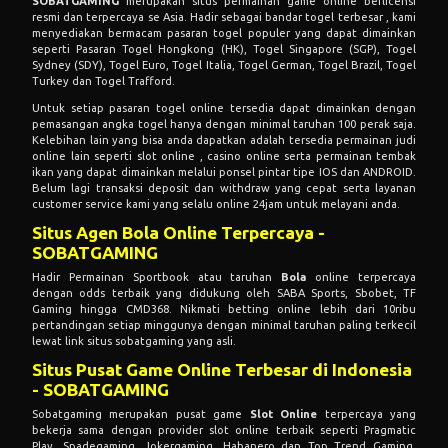
SOBATGAMING
merupakan situs permainan game online berlicensi
resmi dan terpercaya se Asia. Hadir sebagai bandar togel terbesar , kami
menyediakan bermacam pasaran togel populer yang dapat dimainkan
seperti Pasaran Togel Hongkong (HK), Togel Singapore (SGP), Togel
Sydney (SDY), Togel Euro, Togel Italia, Togel German, Togel Brazil, Togel
Turkey dan Togel Trafford.
Untuk setiap pasaran togel online tersedia dapat dimainkan dengan
pemasangan angka togel hanya dengan minimal taruhan 100 perak saja.
Kelebihan lain yang bisa anda dapatkan adalah tersedia permainan judi
online lain seperti slot online , casino online serta permainan tembak
ikan yang dapat dimainkan melalui ponsel pintar tipe IOS dan ANDROID.
Belum lagi transaksi deposit dan withdraw yang cepat serta layanan
customer service kami yang selalu online 24jam untuk melayani anda.
Situs Agen Bola Online Terpercaya -
SOBATGAMING
Hadir Permainan Sportbook atau taruhan
Bola
online terpercaya
dengan odds terbaik yang didukung oleh SABA Sports, Sbobet, TF
Gaming hingga CMD368. Nikmati betting online lebih dari 10ribu
pertandingan setiap minggunya dengan minimal taruhan paling terkecil
lewat link situs sobatgaming yang asli.
Situs Pusat Game Online Terbesar di Indonesia
- SOBATGAMING
Sobatgaming merupakan pusat game
Slot Online
terpercaya yang
bekerja sama dengan provider slot online terbaik seperti Pragmatic
Play, Spadegaming, Jokergaming, Habanero dan Top Trend Gaming.