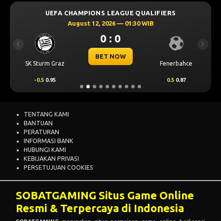
UEFA CHAMPIONS LEAGUE QUALIFIERS
August 12, 2026 — 01:30 WIB
0 : 0
Previous
Next
BET NOW
SK Sturm Graz
Fenerbahce
-0.5
0.95
0.5
0.87
TENTANG KAMI
BANTUAN
PERATURAN
INFORMASI BANK
HUBUNGI KAMI
KEBIJAKAN PRIVASI
PERSETUJUAN COOKIES
SOBATGAMING Situs Game Online
Resmi & Terpercaya di Indonesia