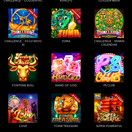
CHALLENGE・GOLDEN PIG
KUNGFU
GOLDEN WEEK
CHALLENGE・FU LU SHOU
ZUMA
CHALLENGE・MAYAN
XI
CALENDAR
FORTUNE BULL
HAND OF GOD
PS CLUB
LOVE
TOMB TREASURE
SUPER POWERFUL