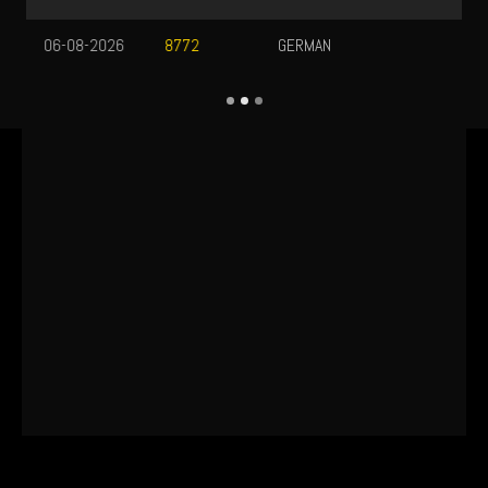
GERMAN
07-08-2026
4715