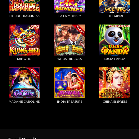
DOUBLE HAPPINESS
FA FA MONKEY
THE EMPIRE
KUNG HEI
WHOS THE BOSS
LUCKY PANDA
MADAME CAROLINE
INDIA TREASURE
CHINA EMPRESS