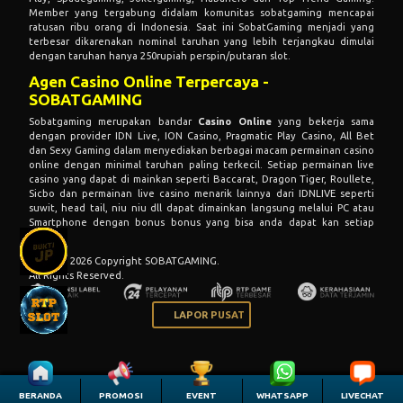
Member yang tergabung didalam komunitas sobatgaming mencapai
ratusan ribu orang di Indonesia. Saat ini SobatGaming menjadi yang
terbesar dikarenakan nominal taruhan yang lebih terjangkau dimulai
dengan taruhan hanya 250rupiah perspin/putaran slot.
Agen Casino Online Terpercaya -
SOBATGAMING
Sobatgaming merupakan bandar
Casino Online
yang bekerja sama
dengan provider IDN Live, ION Casino, Pragmatic Play Casino, All Bet
dan Sexy Gaming dalam menyediakan berbagai macam permainan casino
online dengan minimal taruhan paling terkecil. Setiap permainan live
casino yang dapat di mainkan seperti Baccarat, Dragon Tiger, Roullete,
Sicbo dan permainan live casino menarik lainnya dari IDNLIVE seperti
suwit, head tail, niu niu dll dapat dimainkan langsung melalui PC atau
Smartphone dengan bonus bonus yang bisa anda dapat kan setiap
harinya.
© 2015 - 2026 Copyright SOBATGAMING.
All Rights Reserved.
LAPOR PUSAT
BERANDA
PROMOSI
EVENT
WHATSAPP
LIVECHAT