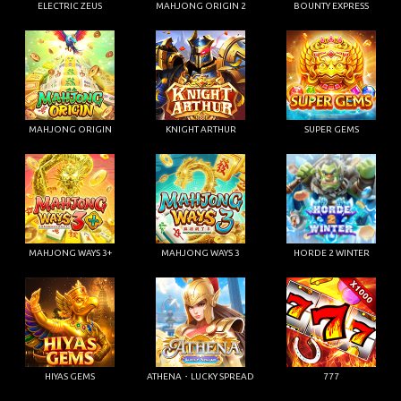
ELECTRIC ZEUS
MAHJONG ORIGIN 2
BOUNTY EXPRESS
MAHJONG ORIGIN
KNIGHT ARTHUR
SUPER GEMS
MAHJONG WAYS 3+
MAHJONG WAYS 3
HORDE 2 WINTER
HIYAS GEMS
ATHENA・LUCKY SPREAD
777