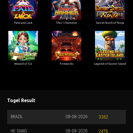
Fate and Luck
Thor's Hammer
Secret Scroll of Ninja
Wizard of Oz
Fireworks
Legend of Easter Island
Togel Result
BRAZIL
08-08-2026
MALAY
3162
HK SIANG
08-08-2026
PCSO
2476