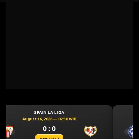
SPAIN LA LIGA
August 16, 2026 — 00:30 WIB
0 : 0
Previous
Next