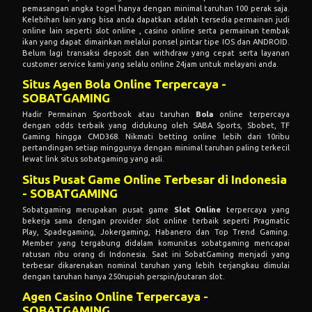
pemasangan angka togel hanya dengan minimal taruhan 100 perak saja.
Kelebihan lain yang bisa anda dapatkan adalah tersedia permainan judi
online lain seperti slot online , casino online serta permainan tembak
ikan yang dapat dimainkan melalui ponsel pintar tipe IOS dan ANDROID.
Belum lagi transaksi deposit dan withdraw yang cepat serta layanan
customer service kami yang selalu online 24jam untuk melayani anda.
Situs Agen Bola Online Terpercaya -
SOBATGAMING
Hadir Permainan Sportbook atau taruhan
Bola
online terpercaya
dengan odds terbaik yang didukung oleh SABA Sports, Sbobet, TF
Gaming hingga CMD368. Nikmati betting online lebih dari 10ribu
pertandingan setiap minggunya dengan minimal taruhan paling terkecil
lewat link situs sobatgaming yang asli.
Situs Pusat Game Online Terbesar di Indonesia
- SOBATGAMING
Sobatgaming merupakan pusat game
Slot Online
terpercaya yang
bekerja sama dengan provider slot online terbaik seperti Pragmatic
Play, Spadegaming, Jokergaming, Habanero dan Top Trend Gaming.
Member yang tergabung didalam komunitas sobatgaming mencapai
ratusan ribu orang di Indonesia. Saat ini SobatGaming menjadi yang
terbesar dikarenakan nominal taruhan yang lebih terjangkau dimulai
dengan taruhan hanya 250rupiah perspin/putaran slot.
Agen Casino Online Terpercaya -
SOBATGAMING