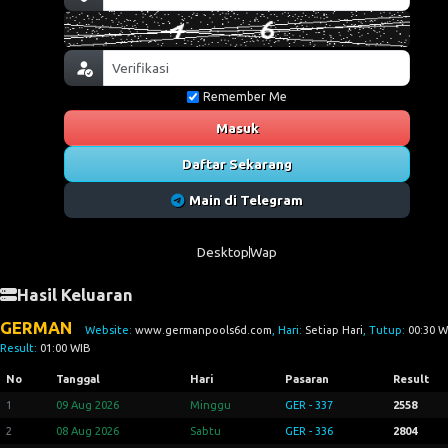
Remember Me
Masuk
Daftar Sekarang
Main di Telegram
Desktop
Wap
Hasil Keluaran
GERMAN
Website:
www.germanpools6d.com
, Hari:
Setiap Hari
, Tutup:
00:30 W
Result:
01:00 WIB
No
Tanggal
Hari
Pasaran
Result
1
09 Aug 2026
Minggu
GER - 337
2558
2
08 Aug 2026
Sabtu
GER - 336
2804