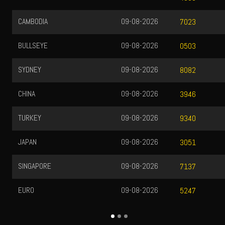
CAMBODIA
09-08-2026
7023
BULLSEYE
09-08-2026
0503
SYDNEY
09-08-2026
8082
CHINA
09-08-2026
3946
TURKEY
09-08-2026
9340
JAPAN
09-08-2026
3051
SINGAPORE
09-08-2026
7137
EURO
09-08-2026
5247