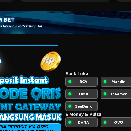
M BET
Deposit
Withdraw
Bet
Bank Lokal
BCA
Mandiri
CIMB
Danamon
SeaBank
E Money & Pulsa
DANA
OVO