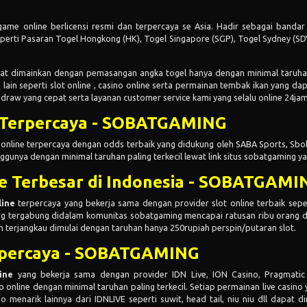
me online berlicensi resmi dan terpercaya se Asia. Hadir sebagai banda
erti Pasaran Togel Hongkong (HK), Togel Singapore (SGP), Togel Sydney (SDY)
apat dimainkan dengan pemasangan angka togel hanya dengan minimal taruhan 
lain seperti slot online , casino online serta permainan tembak ikan yang da
draw yang cepat serta layanan customer service kami yang selalu online 24ja
e Terpercaya - SOBATGAMING
a
online terpercaya dengan odds terbaik yang didukung oleh SABA Sports, Sb
ggunya dengan minimal taruhan paling terkecil lewat link situs sobatgaming yan
ne Terbesar di Indonesia - SOBATGAMI
line
terpercaya yang bekerja sama dengan provider slot online terbaik sepe
tergabung didalam komunitas sobatgaming mencapai ratusan ribu orang di 
h terjangkau dimulai dengan taruhan hanya 250rupiah perspin/putaran slot.
erpercaya - SOBATGAMING
ine
yang bekerja sama dengan provider IDN Live, ION Casino, Pragmatic
nline dengan minimal taruhan paling terkecil. Setiap permainan live casino 
no menarik lainnya dari IDNLIVE seperti suwit, head tail, niu niu dll dapa