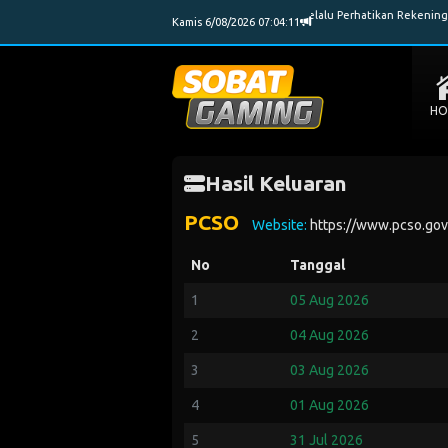
Harap Selalu Perhatikan Rekening Tuj
Kamis 6/08/2026 07:04:11
HO
Hasil Keluaran
PCSO
Website:
https://www.pcso.gov
No
Tanggal
1
05 Aug 2026
2
04 Aug 2026
3
03 Aug 2026
4
01 Aug 2026
5
31 Jul 2026