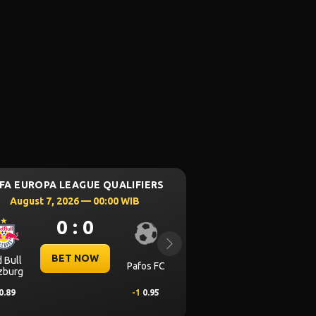
/8/2026
5/8/2026
6/8/2026
APOOL DAY
BOLAPOOL NIGHT
639
2034
/8/2026
5/8/2026
EFA EUROPA LEAGUE QUALIFIERS
August 7, 2026 — 00:00 WIB
0 : 0
Next
BET NOW
 Hradec
Besiktas
ralove
25
-0.81
0.25
0.65