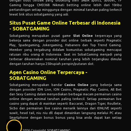
dengan odds terbaik yang didukung oleh SABA Sports, Sbobet, TF
Gaming hingga CMD368. Nikmati betting online lebih dari 10ribu
pertandingan setiap minggunya dengan minimal taruhan paling terkecil
lewat link situs sobatgaming yang asli.
Situs Pusat Game Online Terbesar di Indonesia
- SOBATGAMING
Sobatgaming merupakan pusat game
Slot Online
terpercaya yang
bekerja sama dengan provider slot online terbaik seperti Pragmatic
Play, Spadegaming, Jokergaming, Habanero dan Top Trend Gaming.
Member yang tergabung didalam komunitas sobatgaming mencapai
ratusan ribu orang di Indonesia. Saat ini SobatGaming menjadi yang
terbesar dikarenakan nominal taruhan yang lebih terjangkau dimulai
dengan taruhan hanya 250rupiah perspin/putaran slot.
Agen Casino Online Terpercaya -
SOBATGAMING
Sobatgaming merupakan bandar
Casino Online
yang bekerja sama
dengan provider IDN Live, ION Casino, Pragmatic Play Casino, All Bet
dan Sexy Gaming dalam menyediakan berbagai macam permainan casino
online dengan minimal taruhan paling terkecil. Setiap permainan live
casino yang dapat di mainkan seperti Baccarat, Dragon Tiger, Roullete,
Sicbo dan permainan live casino menarik lainnya dari IDNLIVE seperti
suwit, head tail, niu niu dll dapat dimainkan langsung melalui PC atau
Smartphone dengan bonus bonus yang bisa anda dapat kan setiap
harinya.
© 2015 - 2026 Copyright SOBATGAMING.