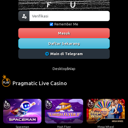
Remember Me
Masuk
Daftar Sekarang
Main di Telegram
Desktop
Wap
Pragmatic Live Casino
Spaceman
High Flyer
Mega Wheel