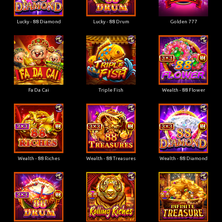
Lucky - 88 Diamond
Lucky - 88 Drum
Golden 777
Fa Da Cai
Triple Fish
Wealth - 88 Flower
Wealth - 88 Riches
Wealth - 88 Treasures
Wealth - 88 Diamond