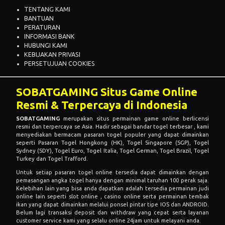
TENTANG KAMI
BANTUAN
PERATURAN
INFORMASI BANK
HUBUNGI KAMI
KEBIJAKAN PRIVASI
PERSETUJUAN COOKIES
SOBATGAMING Situs Game Online
Resmi & Terpercaya di Indonesia
SOBATGAMING
merupakan situs permainan game online berlicensi
resmi dan terpercaya se Asia. Hadir sebagai bandar togel terbesar , kami
menyediakan bermacam pasaran togel populer yang dapat dimainkan
seperti Pasaran Togel Hongkong (HK), Togel Singapore (SGP), Togel
Sydney (SDY), Togel Euro, Togel Italia, Togel German, Togel Brazil, Togel
Turkey dan Togel Trafford.
Untuk setiap pasaran togel online tersedia dapat dimainkan dengan
pemasangan angka togel hanya dengan minimal taruhan 100 perak saja.
Kelebihan lain yang bisa anda dapatkan adalah tersedia permainan judi
online lain seperti slot online , casino online serta permainan tembak
ikan yang dapat dimainkan melalui ponsel pintar tipe IOS dan ANDROID.
Belum lagi transaksi deposit dan withdraw yang cepat serta layanan
customer service kami yang selalu online 24jam untuk melayani anda.