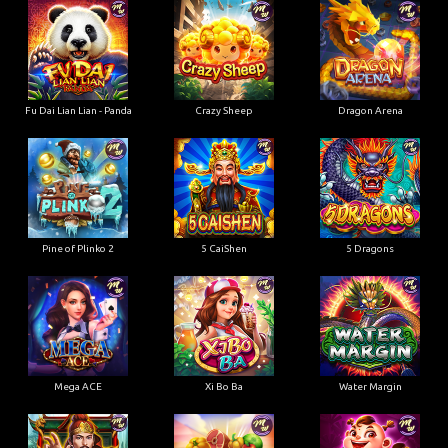
Fu Dai Lian Lian - Panda
Crazy Sheep
Dragon Arena
Pine of Plinko 2
5 CaiShen
5 Dragons
Mega ACE
Xi Bo Ba
Water Margin