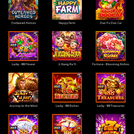
Outlawed Heroes
Happy Farm
Duo Fu Duo Cai
Lucky - 88 Flower
Ji Xiang Ru Yi
Fortune - Blooming Riches
Journey to the West
Lucky - 88 Riches
Lucky - 88 Treasures