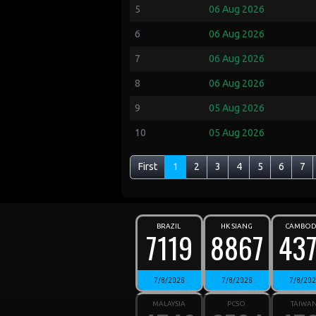
5
06 Aug 2026
6
06 Aug 2026
7
06 Aug 2026
8
06 Aug 2026
9
05 Aug 2026
10
05 Aug 2026
First
1
2
3
4
5
6
7
BRAZIL
HK SIANG
CAMBOD
7119
8867
43
7/8/2026
7/8/2026
7/8/20
MALAYSIA
PCSO
TAIWA