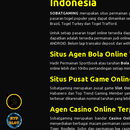
Indonesia
SOBATGAMING
merupakan situs permainan ga
pasaran togel populer yang dapat dimainkan sep
Brazil, Togel Turkey dan Togel Trafford.
Untuk setiap pasaran togel online tersedia d
dapatkan adalah tersedia permainan judi online 
ANDROID. Belum lagi transaksi deposit dan with
Situs Agen Bola Onlin
Hadir Permainan Sportbook atau taruhan
Bol
online lebih dari 10ribu pertandingan setiap min
Situs Pusat Game Onli
Sobatgaming merupakan pusat game
Slot On
Habanero dan Top Trend Gaming. Member yang 
terbesar dikarenakan nominal taruhan yang lebi
Agen Casino Online T
Sobatgaming merupakan bandar
Casino Onl
menyediakan berbagai macam permainan casino o
Tiger, Roullete, Sicbo dan permainan live casi