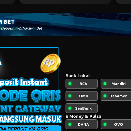
M BET
Deposit
Withdraw
Bet
Bank Lokal
BCA
Mandiri
CIMB
Danamon
SeaBank
E Money & Pulsa
DANA
OVO