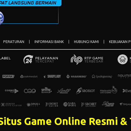
PERATURAN
|
INFORMASI BANK
|
HUBUNGI KAMI
|
KEBIJAKAN P
tus Game Online Resmi & T