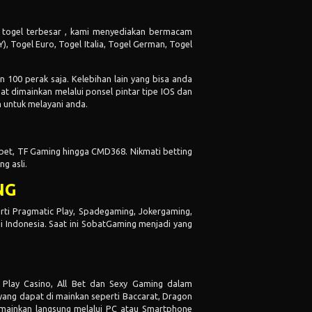
r togel terbesar , kami menyediakan bermacam
, Togel Euro, Togel Italia, Togel German, Togel
100 perak saja. Kelebihan lain yang bisa anda
pat dimainkan melalui ponsel pintar tipe IOS dan
m untuk melayani anda.
obet, TF Gaming hingga CMD368. Nikmati betting
g asli.
NG
rti Pragmatic Play, Spadegaming, Jokergaming,
Indonesia. Saat ini SobatGaming menjadi yang
 Play Casino, All Bet dan Sexy Gaming dalam
yang dapat di mainkan seperti Baccarat, Dragon
t dimainkan langsung melalui PC atau Smartphone