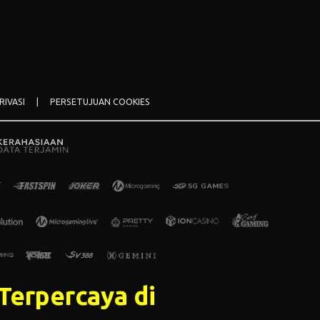
RIVASI
|
PERSETUJUAN COOKIES
erpercaya di