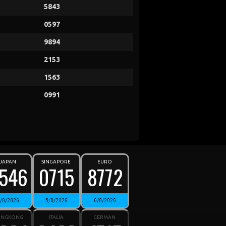
5843
0597
9894
2153
1563
0991
JAPAN
SINGAPORE
EURO
546
0715
8772
/8/2026
5/8/2026
6/8/2026
ONGKONG
ITALIA
GERMAN