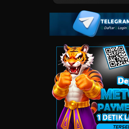
TELEGRA
Daftar
Login