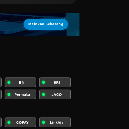
Mainkan Sekarang
BNI
BRI
Permata
JAGO
GOPAY
LinkAja