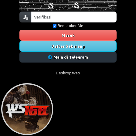
Remember Me
Masuk
Daftar Sekarang
Main di Telegram
Desktop
Wap