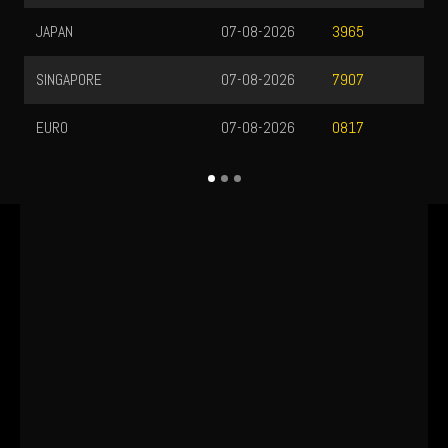
JAPAN
07-08-2026
3965
SINGAPORE
07-08-2026
7907
EURO
07-08-2026
0817